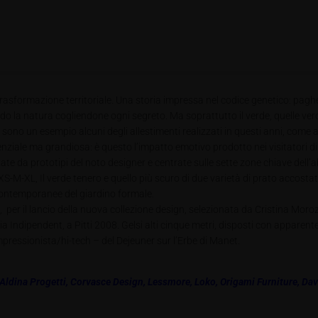
trasformazione territoriale. Una storia impressa nel codice genetico: pagher
ndo la natura cogliendone ogni segreto. Ma soprattutto il verde, quelle ver
. Ne sono un esempio alcuni degli allestimenti realizzati in questi anni, c
nziale ma grandiosa: è questo l’impatto emotivo prodotto nei visitatori di
zzate da prototipi del noto designer e centrate sulle sette zone chiave del
M-XL, Il verde tenero e quello più scuro di due varietà di prato accostati
 contemporanee del giardino formale.
o, per il lancio della nuova collezione design, selezionata da Cristina Mor
ia Indipendent, a Pitti 2008. Gelsi alti cinque metri, disposti con apparente
impressionista/hi-tech – del Dejeuner sur l’Erbe di Manet.
Aldina Progetti,
Corvasce Design
,
Lessmore
,
Loko
,
Origami Furniture
,
Dav