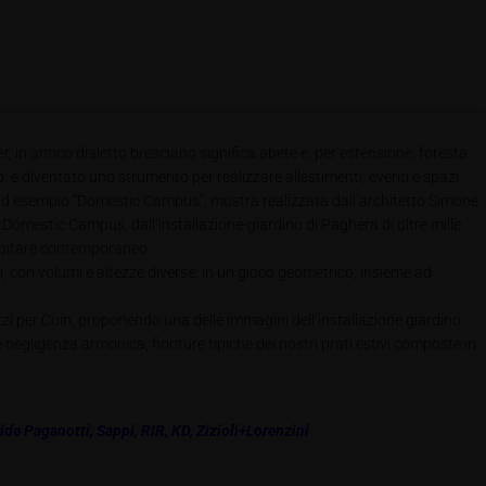
, in antico dialetto bresciano significa abete e, per estensione, foresta.
o, è diventato uno strumento per realizzare allestimenti, eventi e spazi
ome ad esempio “Domestic Campus”, mostra realizzata dall’architetto Simone
 Domestic Campus, dall’installazione-giardino di Paghera di oltre mille
l’abitare contemporaneo.
, con volumi e altezze diverse, in un gioco geometrico, insieme ad
ozzi per Coin, proponendo una delle immagini dell’installazione giardino
 negligenza armonica, fioriture tipiche dei nostri prati estivi composte in
ide Paganotti
,
Sappi
,
RIR
,
KD,
Zizioli+Lorenzini