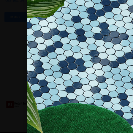
Keanes
,
Service First
,
Twitter
MORE
Collaboriamo con