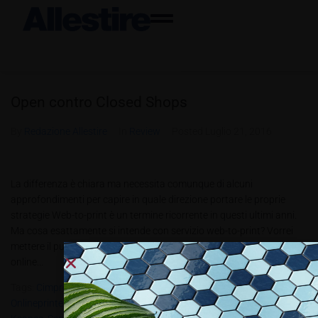
Open contro Closed Shops
By
Redazione Allestire
In
Review
Posted
Luglio 21, 2016
La differenza è chiara ma necessita comunque di alcuni
approfondimenti per capire in quale direzione portare le proprie
strategie Web-to-print è un termine ricorrente in questi ultimi anni.
Ma cosa esattamente si intende con servizio web-to-print? Vorrei
mettere il puntino sulla ‘i’ spostando il focus dal servizio di stampa
online...
Tags:
Cimpress
,
Facebook
,
Flyeralarm
,
Goople Plus
,
Instagram
,
Onlineprinters
,
Open Shop
,
Pinterest
,
Print Service Provider
,
Robert