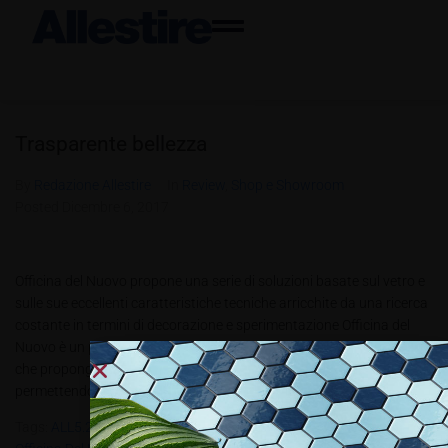
Trasparente bellezza
By
Redazione Allestire
In
Review
,
Shop e Showroom
Posted
Dicembre 6, 2017
Officina del Nuovo propone una serie di soluzioni basate sul vetro e
sulle sue eccellenti caratteristiche tecniche arricchite da una ricerca
costante in termini di decorazione e sperimentazione Officina del
Nuovo è un progetto che coinvolge diverse realtà artigianali italiane
che propongono innovazione, sia tecnologiche che di design,
permettendo loro di...
Tags:
ALL5.2017
,
Giuseppe D’Arpa
,
Interior Decoration
,
ODN
,