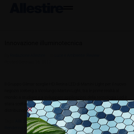
Innovazione illuminotecnica
By
Redazione Allestire
In
Luce e Ambiente
,
Review
Posted
Gennaio 18, 2017
Il Gruppo Gilmar sceglie HD Retina LED di Martini Light per il nuovo
negozio Iceberg a Vicolungo Martini Light, tra le prime realtà al
mondo a studiare e a sviluppare applicazioni della tecnologia Led è
stata scelta dal Gruppo Gilmar, leader nella produzione e nella
distribuzione di marchi di abbigliamento...
Tags:
All6.2016
,
Gerani
,
GilmarBox
,
Martini Light
,
Memory Color
Rendering Index
,
Project Retail Francesco Carigi
,
The Style