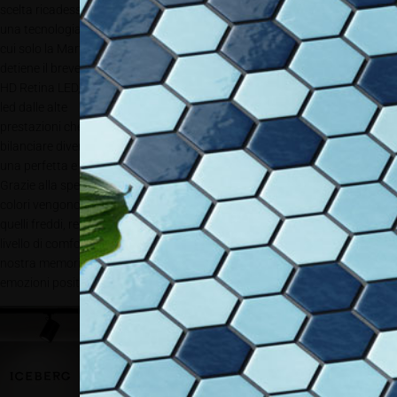
scelta ricadesse su
una tecnologia di
cui solo la Martini
detiene il brevetto:
HD Retina LED, il
led dalle alte
prestazioni che si presta ad illuminare situazioni in cui è necessario
bilanciare diverse temperature colore; valorizzando il capo e restituendo
una perfetta e bilanciata cromaticità.
Grazie alla speciale tecnologia HD Retina montata sul proiettore Milo L, i
colori vengono percepiti in maniera ottimale saturando sia i toni caldi che
quelli freddi, rendendoli piacevoli all’occhio umano e mantenendo un alto
livello di comfort visivo. Una tecnologia capace di far associare alla
nostra memoria quei colori famigliari che noi gradiamo e ci procurano
emozioni positive. Il led HD Retina usa infatti come
scala di misurazione
della resa
cromatica il
Memory Color
Rendering Index
(MCRI) ispirandosi