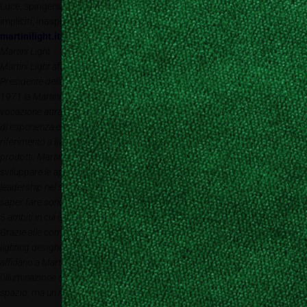
Luce, spingersi verso nuove sfide per fare emergere i lati più nascosti,
impliciti, inaspettati, i dettagli e le sfumature degli oggetti e ambienti.
martinilight.it
Martini Light
Martini Light affonda le radici nel lontano 1925, quando il padre dell’attuale
Presidente della Società fonda la Martini Timoteo, da cui ha preso vita nel
1971 la Martini Spa. Da sempre l’azienda si esprime per passione e per
vocazione attraverso la luce, arrivando a costruire nel tempo un patrimonio
di esperienza e conoscenze tali da essere riconosciuta oggi come punto di
riferimento a livello internazionale per tecnologie applicate e qualità dei
prodotti. Martini Light è stata tra le prime realtà al mondo a studiare e
sviluppare le applicazioni della tecnologia LED, rafforzando la propria
leadership nel settore dell’illuminazione tecnica. Eccellenza, creatività e
saper fare sono i valori fondanti, che guidano tutte le attività dell’azienda nei
5 ambiti in cui è specializzata: retail, hospitality, residential, office e urban.
Grazie alle competenze acquisite e all’altissimo livello di ricerca, progettisti e
lighting designers dei più importanti studi di architettura internazionali si
affidano a Martini Light per studiare e realizzare soluzioni innovative per
l’illuminazione di edifici e spazi urbani. La mission: illuminare non solo uno
spazio, ma un mondo in cui le persone vivono, abitano e lavorano.