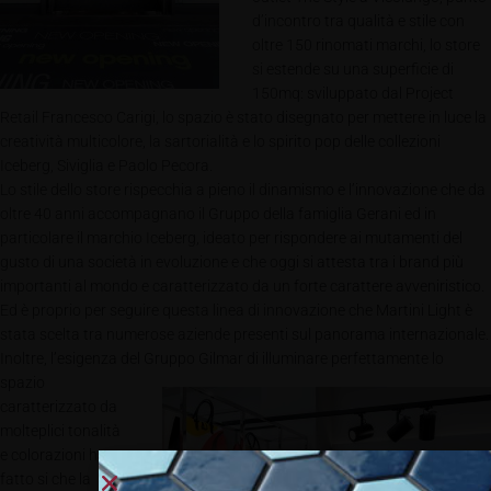
d’incontro tra qualità e stile con
oltre 150 rinomati marchi, lo store
si estende su una superficie di
150mq: sviluppato dal Project
Retail Francesco Carigi, lo spazio è stato disegnato per mettere in luce la
creatività multicolore, la sartorialità e lo spirito pop delle collezioni
Iceberg, Siviglia e Paolo Pecora.
Lo stile dello store rispecchia a pieno il dinamismo e l’innovazione che da
oltre 40 anni accompagnano il Gruppo della famiglia Gerani ed in
particolare il marchio Iceberg, ideato per rispondere ai mutamenti del
gusto di una società in evoluzione e che oggi si attesta tra i brand più
importanti al mondo e caratterizzato da un forte carattere avveniristico.
Ed è proprio per seguire questa linea di innovazione che Martini Light è
stata scelta tra numerose aziende presenti sul panorama internazionale.
Inoltre, l’esigenza del Gruppo Gilmar di illumin
are perfettamente lo
spazio
caratterizzato da
molteplici tonalità
e colorazioni ha
fatto si che la