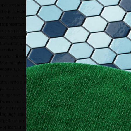
sperimentazioni hanno dimostrato
che la luce considerata ideale per il
comfort visivo e una
rappresentazione fedele dei colori
corrisponde a quella che il nostro
occhio percepisce “all’alba e al
tramonto”, quando la sorgente per
eccellenza – il sole – li illumina in
modo indiretto.
Martini Light si distingue anche per
essere riuscita a veicolare una
materia impercettibile ed eterea qual è la luce come vero e proprio
strumento di marketing. Sempre più, infatti, un buon utilizzo della luce
permette di catturare l’interesse dei fruitori e di influenzare i
comportamenti d’acquisto. Ed è per questo che, nel settore del retail,
l’azienda italiana mette in luce gli spazi ponendo attenzione al carattere
del marchio e dando vita ad una scenografia ben studiata in cui i
linguaggi sono molteplici, ma l’obiettivo è univoco: colori sempre brillanti
e perfettamente equilibrati per una resa cromatica di altissima qualità.
Applicare una tecnologia non basta, la missione di Martini Light è creare