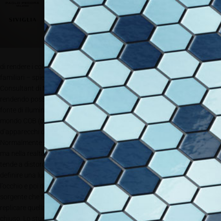
così al modo in cui
l’occhio umano
percepisce e
ricostruisce i colori.
“Si tratta di una
tecnologia capace
di rendere i colori fedeli a quelli che la memoria associa agli oggetti
familiari – spiega l’ing. Angelo Iorio, Business Developer & Lighting
Consultant di Martini Light- con un’ottima saturazione del colore,
rendendo possibile un risultato mai ottenuto fino ad ora con qualunque
fonte di illuminazione artificiale. HD Retina® è la prima sorgente al
mondo COB (chip on board) studiata e brevettata da un produttore
d’apparecchi di illuminazione: Martini Light – brevetto di Giorgio Martini. ”
Normalmente si dice che è la luce del sole a dare il comfort visivo ideale,
ma nella realtà non è così, perché anche la luce di un sole splendente
tende a distorcere i colori. L’idea, quindi, è stata dapprima quella di
definire una luce naturale che potesse essere considerata ideale per
l’occhio e
poi di costruire una
sorgente che fosse in grado di
replicare quella luce in un ambiente
chiuso. Lo studio e le