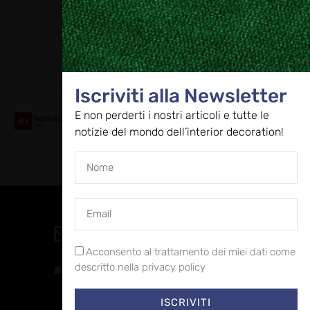
Collaboriamo con
Iscriviti alla Newsletter
E non perderti i nostri articoli e tutte le
notizie del mondo dell’interior decoration!
Contatti
direzione@allestire.online
Acconsento al trattamento dei miei dati come
0471 366087
descritto nella privacy policy
ISCRIVITI