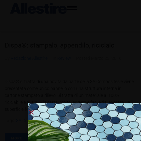
Dispa®: stampalo, appendilo, riciclalo
By
Redazione Allestire
In
Review
Posted
Marzo 23, 2016
Dispa® si tratta di una novità da parte della 3A Composites e viene
presentata come unico pannello con una struttura interna in
cartone stampato a rilievo. Si tratta di un materiale al 100%
riciclabile e al 100% in carta, molto leggero e facile da lavorare. La
superficie è bianca lucida...
Tags:
3A Composites
,
Dispa
,
Fusion
,
Sappi
MORE