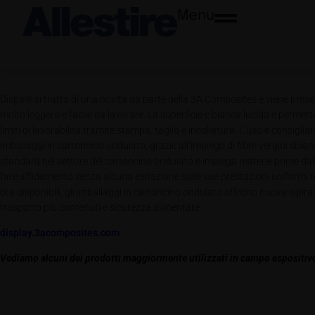
Menu
Dispa® si tratta di una novità da parte della 3A Composites e viene presen
molto leggero e facile da lavorare. La superficie è bianca lucida e permett
limiti di lavorabilità tramite stampa, taglio e incollatura. L’uso è consigl
imballaggi in cartoncino ondulato, grazie all’impiego di fibre vergini sbia
standard nel settore del cartoncino ondulato e impiega materie prime dalle
fare affidamento senza alcuna esitazione sulle sue prestazioni uniformi re
ora disponibili, gli imballaggi in cartoncino ondulato offrono nuova ispirazi
trasporto più contenuti e sicurezza alimentare.
display.3acomposites.com
Vediamo alcuni dei prodotti maggiormente utilizzati in campo espositivo