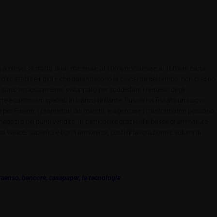
lievo. Si tratta di un materiale al 100% riciclabile e al 100% in carta,
lto stabili e rigidi e che garantiscono la planarità nel tempo. non ci sono
è stato appositamente sviluppato per soddisfare i requisiti degli
rte e cartoncini speciali in bianco brillante. Fusion ha fissato un nuovo
per Fusion, i proprietari dei marchi, le agenzie e i trasformatori possono
 negozi o nei punti vendita. In particolare grazie alle basse grammature
pa vivace, superfici e bordi armoniosi, costi di lavorazione e volumi di
raenso
,
bencore
,
casepaper
,
le tecnologie