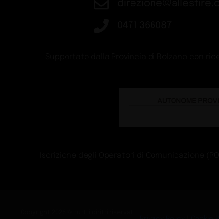
direzione@allestire.o
0471 366087
Supportato dalla Provincia di Bolzano con rice
Iscrizione degli Operatori di Comunicazione (ROC)
Copyright 2026 © tutti i diritti riservati
Privacy Policy
|
Cookie P