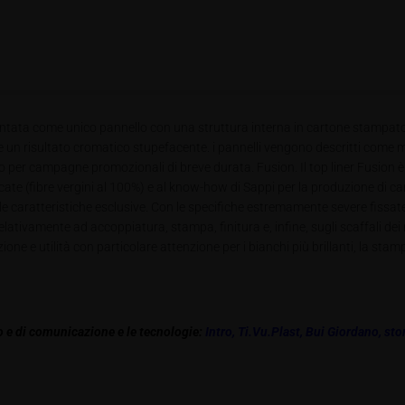
tata come unico pannello con una struttura interna in cartone stampato a ri
e un risultato cromatico stupefacente. i pannelli vengono descritti come mo
iato per campagne promozionali di breve durata. Fusion. Il top liner Fusion 
ncate (fibre vergini al 100%) e al know-how di Sappi per la produzione di ca
 caratteristiche esclusive. Con le specifiche estremamente severe fissate 
lativamente ad accoppiatura, stampa, finitura e, infine, sugli scaffali dei
one e utilità con particolare attenzione per i bianchi più brillanti, la stam
 e di comunicazione e le tecnologie:
Intro
,
Ti.Vu.Plast
,
Bui Giordano
,
sto