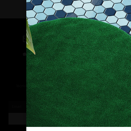
Contatti
direzione@allestire.online
0471 366087
Rimaniamo in contatto
Iscriviti alla nostra newsletter per ricevere tutti gli ultimi
aggiornamenti
ISCRIVITI