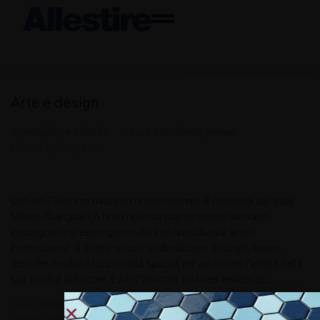
Arte e design
By
Redazione Allestire
In
Luce e Ambiente
,
Review
Posted
Aprile 1, 2019
Con Art-72Rooms nasce un nuovo concept di ospitalità sull’asse
Milano-Shanghai Un hotel nelle cui stanze vivono, lavorano,
espongono e si espongono nella loro quotidianità artisti
internazionali di diversi settori. Un’ibridazione di luoghi, saperi,
tecniche, moduli e funzionalità spaziali per avvicinare l’artista nella
sua totalità al fruitore. È Art-72Rooms, un hotel/residenza...
Tags:
Alessandra Di Francesco
,
All1.2019
,
Anahi Angela Mariotti
,