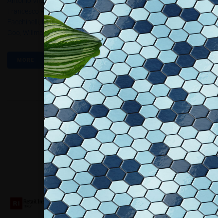
Antonio Virzi
,
Arianna Bonamore
,
Chiara Irico
,
Daniela Perego
,
Francesco Petrone
,
Ho/Alsaldi
,
Jack Sal
,
Massimo Orsi
,
Mirco
Facchinelli
,
Paolo Pasteris
,
Raffaella Calcagnini
,
Silvia Stucky
,
Tina
Goo
,
Willmann/Arai
,
Xiao He
MORE
Collaboriamo con