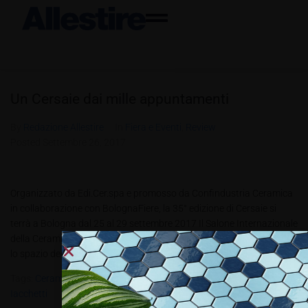
Un Cersaie dai mille appuntamenti
By
Redazione Allestire
In
Fiera e Eventi
,
Review
Posted
Settembre 26, 2017
Organizzato da Edi.Cer.spa e promosso da Confindustria Ceramica
in collaborazione con BolognaFiere, la 35° edizione di Cersaie si
terrà a Bologna dal 25 al 29 settembre 2017 Il Salone Internazionale
della Ceramica per l’Architettura e dell’Arredobagno, è Sold Out, per
lo spazio dedicato alla ceramica, quello per gli altri materiali...
Tags:
Ceramica Per L’Architettura E Dell’Arredobagno
,
Giulio
Iacchetti