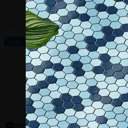
Expand Home Design
,
Frale Design & Sara Guazzeroni
,
Gerardo
Mari
,
Inventoom- Design Italiano
,
Marco Manders
,
Márton Lente
,
MiMadesign
,
Ringo Bigalk
,
Roberto Carisi / LimeLab
,
Stefano
Grasselli
,
Stefano Guerreri
,
Studio Stirling – Joanina And David
Pastoll
,
Uovodesign
MORE
Collaboriamo con