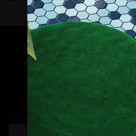
Contatti
direzione@allestire.online
0471 366087
Rimaniamo in contatto
Iscriviti alla nostra newsletter per ricevere tutti gli ultimi
aggiornamenti
ISCRIVITI