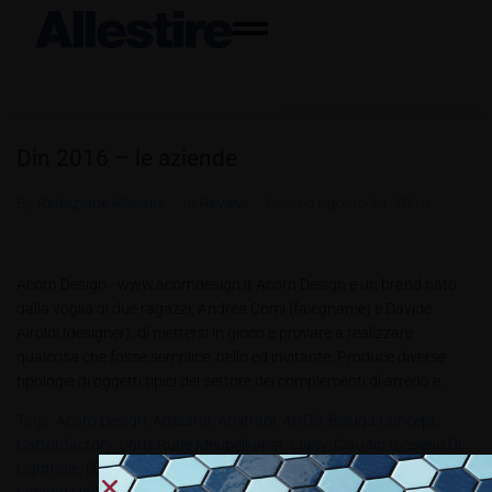
Din 2016 – le aziende
By
Redazione Allestire
In
Review
Posted
Agosto 24, 2016
Acorn Design - www.acorndesign.it Acorn Design è un brand nato
dalla voglia di due ragazzi, Andrea Comi (falegname) e Davide
Airoldi (designer), di mettersi in gioco e provare a realizzare
qualcosa che fosse semplice, bello ed invitante. Produce diverse
tipologie di oggetti tipici del settore dei complementi di arredo e...
Tags:
Acorn Design
,
Amaaro!
,
Amitrani
,
ArtDS
,
Beluga Concept
,
Cartonfactory
,
Chris Ruhe Meubelkunst
,
Clairy
,
Claudio Gioserio Di
Lighthole
,
David Lucchesini
,
Davide Montanaro
,
Elizabeth Zimmerer
,