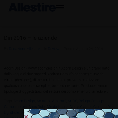
Din 2016 – le aziende
By
Redazione Allestire
In
Review
Posted
Agosto 24, 2016
Acorn Design - www.acorndesign.it Acorn Design è un brand nato
dalla voglia di due ragazzi, Andrea Comi (falegname) e Davide
Airoldi (designer), di mettersi in gioco e provare a realizzare
qualcosa che fosse semplice, bello ed invitante. Produce diverse
tipologie di oggetti tipici del settore dei complementi di arredo e...
Tags:
Acorn Design
,
Amaaro!
,
Amitrani
,
ArtDS
,
Beluga Concept
,
Cartonfactory
,
Chris Ruhe Meubelkunst
,
Clairy
,
Claudio Gioserio Di
Lighthole
,
David Lucchesini
,
Davide Montanaro
,
Elizabeth Zimmerer
,