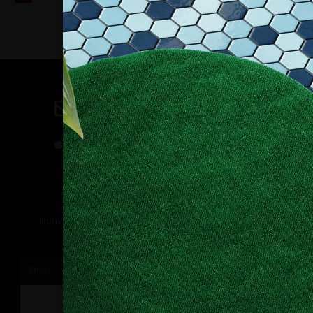
Contatti
direzione@allestire.online
0471 366087
Rimaniamo in contatto
Iscriviti alla nostra newsletter per ricevere tutti gli ultimi
aggiornamenti
ISCRIVITI