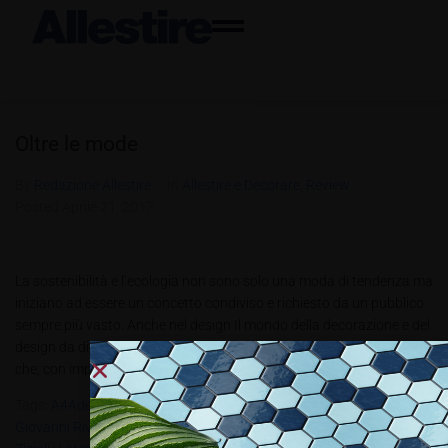
Oltre le mode
By
Redazione Allestire
In
Allestire e Decorare
,
Review
Posted
Aprile 21, 2017
La sostenibilità e l’ecologia non sono solo una moda di tendenza ma
iniziano ad essere un concetto condiviso e richiesto da un pubblico
sempre più vasto. Anche nel design Il mondo della decorazione e del
design da diversi anni si confronta con le diverse tendenze moda
che, con importanza diversa,...
Tags:
A4Adesign
,
All1.2017
,
Architetto Giorgio Caporaso
,
Architetto
Giovanni Rivolta
,
Chiara Zizioli
,
Davide Paganotti
,
Lessmore
,