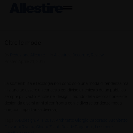
Oltre le mode
By
Redazione Allestire
In
Allestire e Decorare
,
Review
Posted
Aprile 21, 2017
La sostenibilità e l’ecologia non sono solo una moda di tendenza ma
iniziano ad essere un concetto condiviso e richiesto da un pubblico
sempre più vasto. Anche nel design Il mondo della decorazione e del
design da diversi anni si confronta con le diverse tendenze moda
che, con importanza diversa,...
Tags:
A4Adesign
,
All1.2017
,
Architetto Giorgio Caporaso
,
Architetto
Giovanni Rivolta
,
Chiara Zizioli
,
Davide Paganotti
,
Lessmore
,