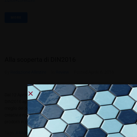
Zizioli+Lorenzini
MORE
Alla scoperta di DIN2016
By
Redazione Allestire
In
Review
Posted
Aprile 6, 2016
Dal 12 Aprile si parte: in occasione del Salone del Mobile di Milano
DIN2016 apre le porte al pubblico per offrire ancora una volta il
meglio del design autoprodotto e industriale. 150 designer, artigiani,
creativi e nuovi brand, nazionali e internazionali, mostreranno i loro
prodotti in quella che da 5...
Tags:
A4Adesign
,
Carton Factory S.r.l.s
,
DIN2016
,
POLIdesign
,