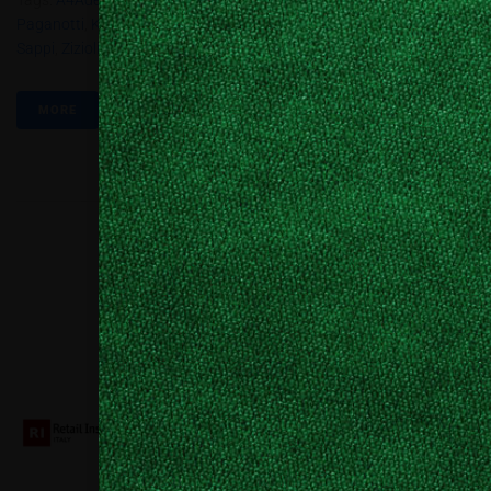
Tags:
A4Adesign
,
Aldina Progetti
,
Corvasce Design
,
Davide
Paganotti
,
KD
,
Lessmore
,
Loko
,
Origami Furniture
,
Paghera
,
Rir
,
Sappi
,
Zizioli+Lorenzini
MORE
Collaboriamo con