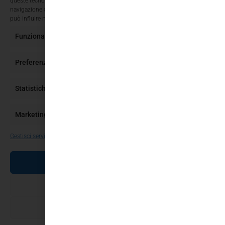
queste tecnologie ci permetterà di elaborare dati come il comportamento di
navigazione o ID unici su questo sito. Non acconsentire o ritirare il consenso
può influire negativamente su alcune caratteristiche e funzioni.
Funzionale
Sempre attivo
Preferenze
Statistiche
Marketing
Gestisci servizi
ACCETTA
NEGA
SALVA PREFERENZE