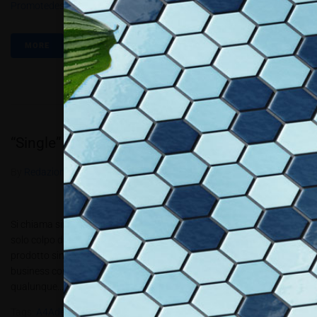
Promotedesign.it
,
Salone Del Mobile Di Milano
,
Simone Salvini
MORE
“Single”. Una sedia in gran forma per eventi.
By
Redazione Allestire
In
Review
Posted
Marzo 25, 2016
Si chiama single perché ricavata da un solo foglio di cartone con un
solo colpo di fustella. E anche perché le sue qualità ne fanno un
prodotto singolare. A4Adesign segna un punto in più nel suo core
business con un nuovo prodotto che dà il meglio negli eventi, di
qualunque...
Tags:
A4Adesign
,
Expo Gate Al Fuorisalone 2015