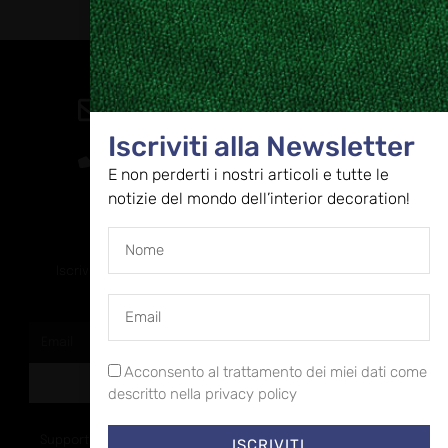
Contatti
direzione@allestire.online
Iscriviti alla Newsletter
0471 366087
E non perderti i nostri articoli e tutte le
notizie del mondo dell’interior decoration!
Rimaniamo in contatto
Iscriviti alla nostra newsletter per ricevere tutti gli ultimi
aggiornamenti
Acconsento al trattamento dei miei dati come
ISCRIVITI
descritto nella privacy policy
Supportato dalla Provincia di Bolzano con ricerca
ISCRIVITI