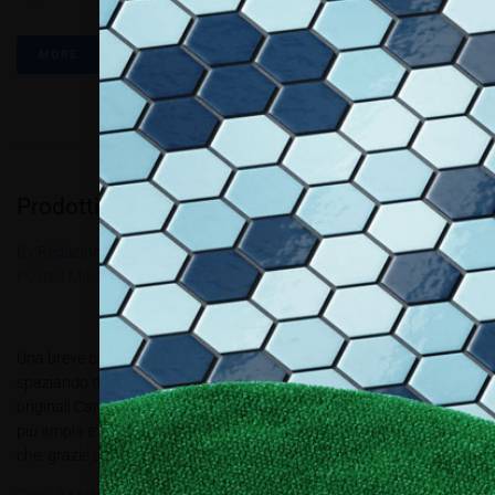
MORE
Prodotti, idee e soluzioni
By
Redazione Allestire
In
Allestire e Decorare
,
Review
Posted
Marzo 25, 2016
Una breve carrellata di prodotto con protagonista i materiali eco,
spaziando dagli arredi agli espositori, dai gadget alle proposte più
originali Cartone, ma non solo. La categoria “ecodesign” è sempre
più ampia e comprende anche tutta una serie di materiali di riciclo
che, grazie alla creatività dei designer e all’evoluzione...