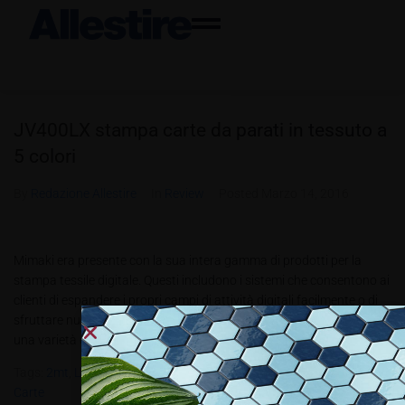
JV400LX stampa carte da parati in tessuto a
5 colori
By
Redazione Allestire
In
Review
Posted
Marzo 14, 2016
Mimaki era presente con la sua intera gamma di prodotti per la
stampa tessile digitale. Questi includono i sistemi che consentono ai
clienti di espandere i propri campi di attività digitali facilmente o di
sfruttare nuove opportunità stampando colori brillanti e longevi su
una varietà di materiali molto ampia. Erano...
Tags:
2mt
,
Latex
,
Mimaki
,
TS500P-3200 Con 3
,
V400LX Stampa
Carte