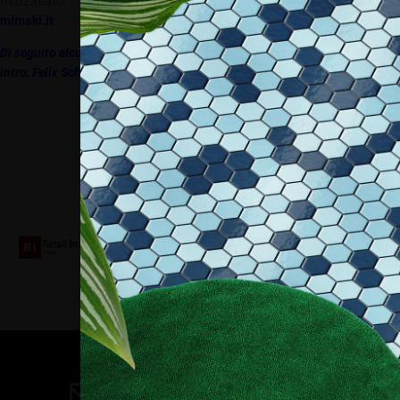
mozzafiato.
mimaki.it
Di seguito alcuni brevi flash sui player conosciuti nel nostro settore:
intro
,
Felix Schoeller
,
hp
,
Epson
,
Sihl
,
Efi Reggiani
Collaboriamo con
Contatti
direzione@allestire.online