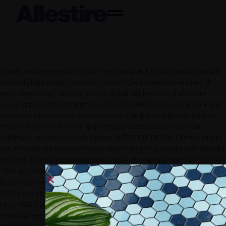
Mimaki era presente con la sua intera gamma di prodotti per la stampa
tessile digitale. Questi includono i sistemi che consentono ai clienti di
espandere i propri campi di attività digitali facilmente o di sfruttare
nuove opportunità stampando colori brillanti e longevi su una varietà di
materiali molto ampia. Erano esposte la stampante di grande formato
TS500P-3200 con 3,2mt di larghezza per la stampa con inchiostri
sublimatici su carta di trasferimento; la TS300P-1800 di 1,8mt, anche lei
con inchiostri sublimatici e in fiera attrezzata per la stampa con splendidi
inchiostri fluorescenti in magenta e giallo; era esposta inoltre la TX300P-
1800 di 1.8 metri di larghezza con inchiostri a dispersione che permette
la stampa diretta su poliestere oltre ad essere idonea per la stampa
diretta con inchiostri tessili a pigmento su cotone.
La JV400LX stampa carte da parati in tessuto a 5 colori: inchiostri CMYK
+ arancione e verde della tipologia Latex riproducendo uno spazio colore