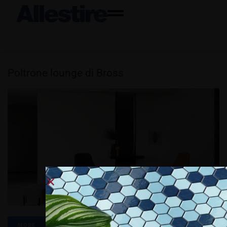
Poltrone lounge di Bross
MORE