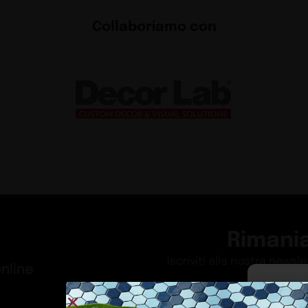
Collaboriamo con
Rimani
Iscriviti alla nostra newsl
nline