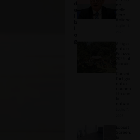
direzio
d
ne
a
delle
fiere
l
italiane
b
Luglio 14,
l
2026
o
g
Artigia
nato e
Palazzo
2026: al
Giardin
o
Corsini
l’artigia
nato si
riconne
tte con
la
natura
Luglio 7,
2026
Ecosat
Screen:
la