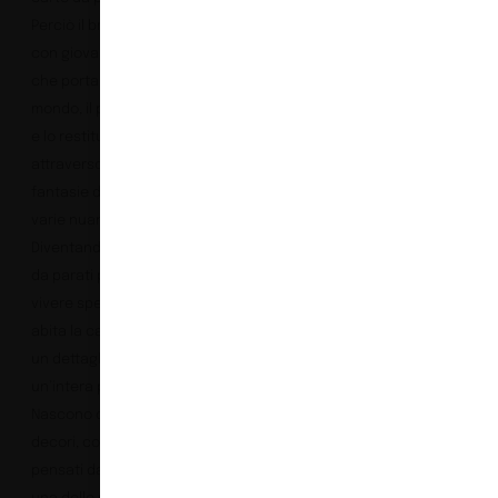
Perciò il brand collabora
con giovani creative
che portano il proprio
mondo, il proprio vissuto
e lo restituiscono
attraverso decori e
fantasie declinate in
varie nuances.
Diventando una carta
da parati pratica da
vivere specchio di chi
abita la casa, attraverso
un dettaglio di stile o
un’intera parete.
Nascono così nuovi
decori, come quelli
pensati da Silvia Musetti,