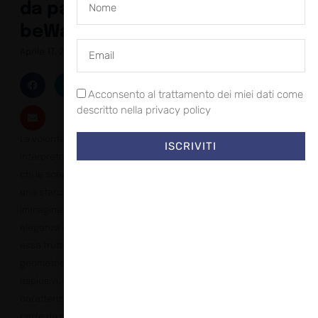
da parati
beWall
Aprile 17, 2023
Acconsento al trattamento dei miei dati come
descritto nella privacy policy
La volontà di
ISCRIVITI
interpretare gli spazi di
chi le sceglie, di vestire
una stanza di storie, di
immaginazione, di
eleganza e fantasia, sia
essa frutto di linee e
geometrie o di paesaggi
esplosivi, è un tratto
caratterizzante delle
carte da parati beWall.