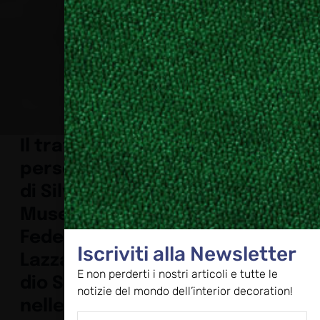
Il tratto
personale
di Silvia
Musetti e di
Federica
Iscriviti alla Newsletter
Lazzati/Stu
E non perderti i nostri articoli e tutte le
dio Salaris
notizie del mondo dell’interior decoration!
nelle carte