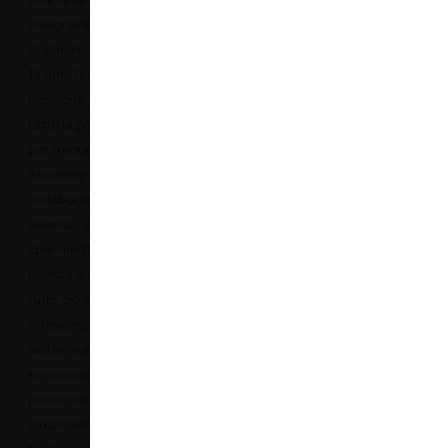
una delle prime artiste a
disegnare per beWall.
Originaria di Sanremo, a
18 anni l’entusiasmo e la
passione per il design e
l’arte la portano a Milano
per frequentare l’IDI
Academy. Oggi, oltre a
collaborare con varie
aziende, ama
sperimentare, fare
ricerca e rappresentare
tutto ciò che la attira e
affascina dal mondo
dell’arte e dalle
sensazioni che sente
provenire dal mondo
circostante,