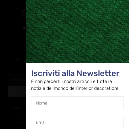
Contatti
direzione@allestire.online
0471 366087
Rimaniamo in contatto
Iscriviti alla nostra newsletter per ricevere tutti gli ultimi
aggiornamenti
Iscriviti alla Newsletter
E non perderti i nostri articoli e tutte le
notizie del mondo dell’interior decoration!
ISCRIVITI
Supportato dalla Provincia di Bolzano con ricerca
e sviluppo Fascicolo n. 71.06.2024.00548
Provvedimento concessivo: decreto del