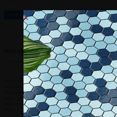
Xeikon
MORE
Nove carte certificate Xeikon
By
Redazione Allestire
In
Review
Posted
Marzo 14, 2016
La Felix Schoeller Digital Media (FSDM), una business unit del
produttore di carte speciali Felix Schoeller Group, presenta
l’ampliamento del portafoglio prodotti di nove carte certificate
Xeikon. Con la nuova gamma di prodotti, che comprende carte da
parati oltre ad altre carte compatibili per la stampa digitale di fascia
alta,...