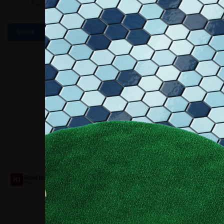
Tags:
E-Feel
,
E-Pure
,
La Felix Schoeller Digital Media
,
Xeikon
MORE
Collaboriamo con