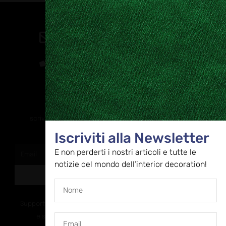
Contatti
direzione@allestire.online
0471 366087
Rimaniamo in contatto
Iscriviti alla nostra newsletter per ricevere tutti gli ultimi
aggiornamenti
Iscriviti alla Newsletter
E non perderti i nostri articoli e tutte le
notizie del mondo dell’interior decoration!
ISCRIVITI
Supportato dalla Provincia di Bolzano con ricerca
e sviluppo Fascicolo n. 71.06.2024.00548