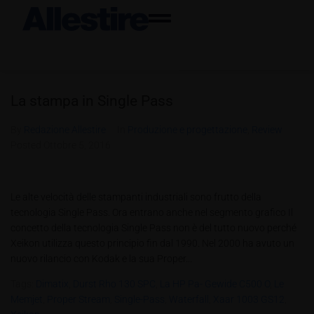
La stampa in Single Pass
By
Redazione Allestire
In
Produzione e progettazione
,
Review
Posted
Ottobre 5, 2016
Le alte velocità delle stampanti industriali sono frutto della
tecnologia Single Pass. Ora entrano anche nel segmento grafico Il
concetto della tecnologia Single Pass non è del tutto nuovo perché
Xeikon utilizza questo principio fin dal 1990. Nel 2000 ha avuto un
nuovo rilancio con Kodak e la sua Proper...
Tags:
Dimatix
,
Durst Rho 130 SPC
,
La HP Pa- Gewide C500 O
,
Le
Memjet
,
Proper Stream
,
Single-Pass
,
Waterfall
,
Xaar 1003 GS12
,