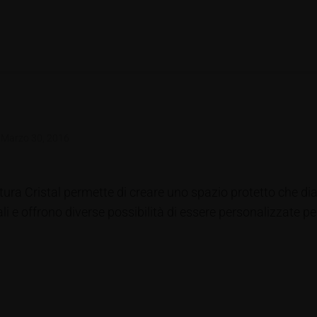
d
Marzo 30, 2016
rtura Cristal permette di creare uno spazio protetto che d
li e offrono diverse possibilità di essere personalizzate per