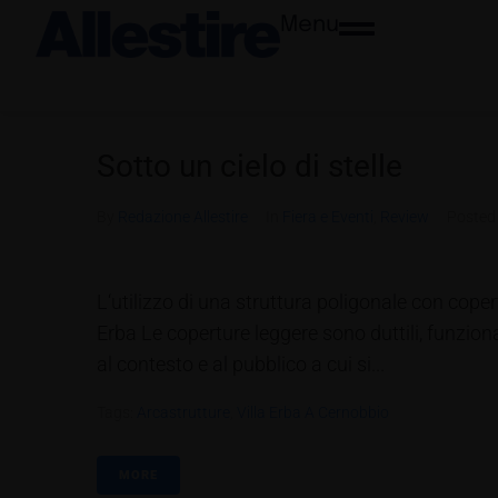
Menu
Sotto un cielo di stelle
By
Redazione Allestire
In
Fiera e Eventi
,
Review
Poste
L‘utilizzo di una struttura poligonale con cope
Erba Le coperture leggere sono duttili, funziona
al contesto e al pubblico a cui si...
Tags:
Arcastrutture
,
Villa Erba A Cernobbio
MORE