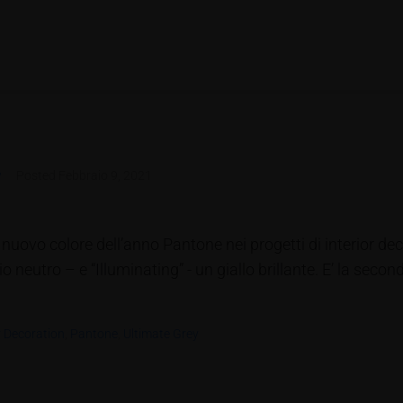
w
Posted
Febbraio 9, 2021
 il nuovo colore dell’anno Pantone nei progetti di interior 
o neutro – e “Illuminating” - un giallo brillante. E’ la seco
r Decoration
,
Pantone
,
Ultimate Grey