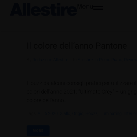
Menu
Il colore dell’anno Pantone
By
Redazione Allestire
In
Allestire
,
In Primo Piano
,
Revie
Houzz da alcuni consigli pratici per utilizzare
colori dell’anno 2021: “Ultimate Grey” – un grigi
colore dell’anno...
Tags:
ALL6.2020
,
Giallo
,
Grigio
,
Houzz
,
Illuminating
,
Interio
MORE