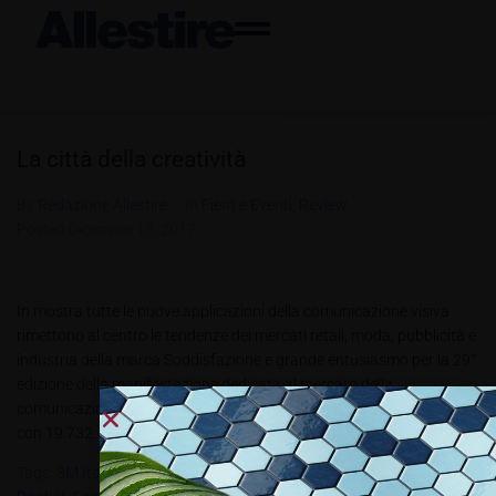
La città della creatività
By
Redazione Allestire
In
Fiera e Eventi
,
Review
Posted
Dicembre 13, 2017
In mostra tutte le nuove applicazioni della comunicazione visiva
rimettono al centro le tendenze dei mercati retail, moda, pubblicità e
industria della marca Soddisfazione e grande entusiasmo per la 29°
edizione della manifestazione dedicata al mercato della
comunicazione visiva, che si è chiusa sabato 14 Ottobre a Milano
con 19.732...
Tags:
3M Italia
,
ALL5.2017
,
Display Italia Viscom Award
,
DIVA
,