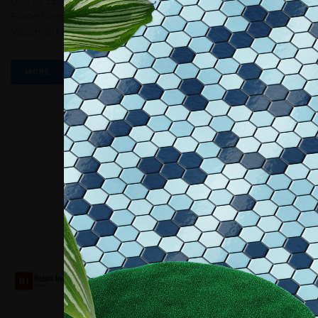
Dooh.it
,
Epson
,
Gravotech
,
HP Italy
,
Mimaki Bompan Textile
,
Plotterfilms
,
Roland DG Mid Europe
,
Tomoko Nagao
,
Trotec
,
Viscom2017
MORE
Collaboriamo con