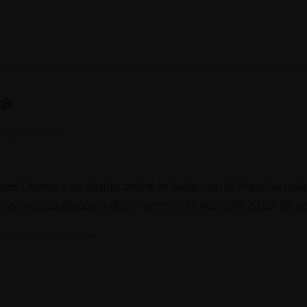
ca
Giugno 7, 2016
 Super Crome è su strada anche in Italia, con la Porsche rea
diamo un’auto placcata d’oro non ci si fa neanche caso! Gli sc
Malagò
,
Super Chrome