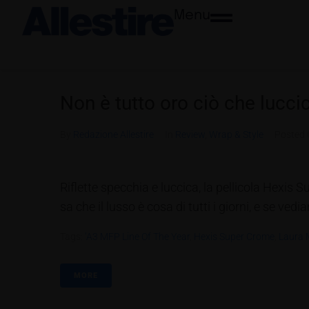
Menu
Non è tutto oro ciò che lucci
By
Redazione Allestire
In
Review
,
Wrap & Style
Posted
Riflette specchia e luccica, la pellicola Hexis
sa che il lusso è cosa di tutti i giorni, e se ve
Tags:
‘A3 MFP Line Of The Year
,
Hexis Super Crome
,
Laura 
MORE