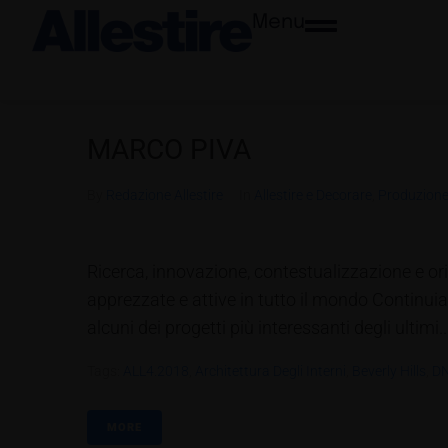
Menu
MARCO PIVA
By
Redazione Allestire
In
Allestire e Decorare
,
Produzione
Ricerca, innovazione, contestualizzazione e ori
apprezzate e attive in tutto il mondo Continuia
alcuni dei progetti più interessanti degli ultimi..
Tags:
ALL4.2018
,
Architettura Degli Interni
,
Beverly Hills
,
DN
MORE