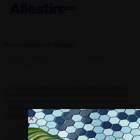
Porta Venezia In Design
By
Redazione Allestire
In
Review
,
Shop e Showroom
Posted
Giugno 6, 2017
È il circuito fuori salone che unisce design e arte ad un percorso
food&wine con un focus culturale sull’architettura Liberty di cui la
zona è molto ricca Porta Venezia In Design è un circuito “a tre”: le
novità design/arte esposte in showroom, negozi e spazi temporanei
dalle aziende il percorso...
Tags:
Alberto Meda
,
Aldo Cibic
,
Alessandro Mendini
,
ALL2.2017
,
Claesson Koivisto Rune
,
Gaetano Pesce
,
Karim Rashid
,
Luca