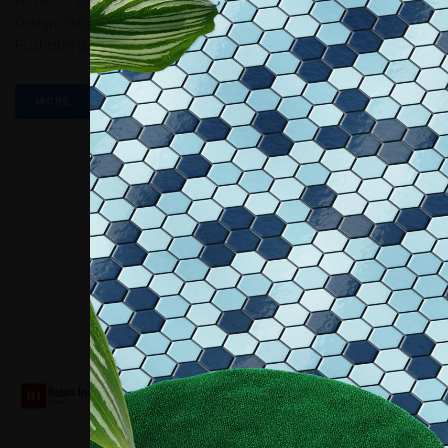
Nichetto
,
Matteo Ragni
,
Panevino
,
Patty Johnson
,
Porta Venezia In
Design
,
Stefano Pujatti
,
The Essential Taste Of Design
,
Yabu
Pushelberg
,
Yair Neuman
MORE
Collaboriamo con