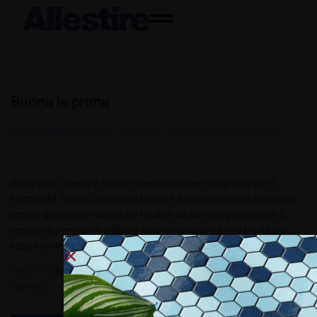
Buona la prima
By
Redazione Allestire
In
Review
Posted
Febbraio 4, 2016
Stage | Set | Scenery, Salone Internazionale e Congresso per il
settore del Teatro, Cinema ed Eventi, ha chiuso la prima edizione lo
scorso giugno con lusinghieri risultati da parte degli operatori È
sempre la première a stabilire quando un’opera potrà nel futuro
essere coronata dal successo. Lo è stato...
Tags:
Dr. Christian Göke
,
DTHG
,
Messe Berlin GmbH
,
Stage | Set |
Scenery