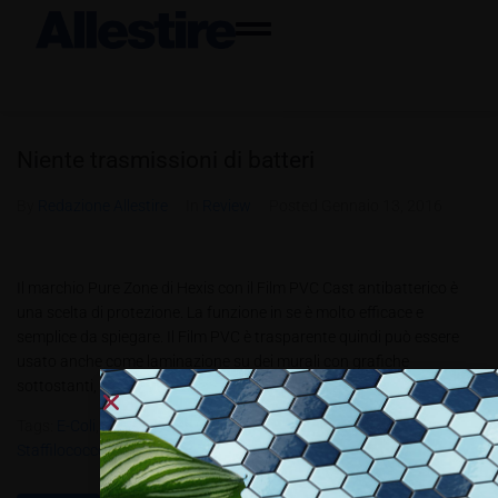
Niente trasmissioni di batteri
By
Redazione Allestire
In
Review
Posted
Gennaio 13, 2016
Il marchio Pure Zone di Hexis con il Film PVC Cast antibatterico è
una scelta di protezione. La funzione in se è molto efficace e
semplice da spiegare. Il Film PVC è trasparente quindi può essere
usato anche come laminazione su dei murali con grafiche
sottostanti, su pavimenti, monitor, mobili,...
Tags:
E-Coli
,
Klebsiella Pneumonia
,
SARM
,
Staffilococco Aureo
,
Staffilococco Epidermidis