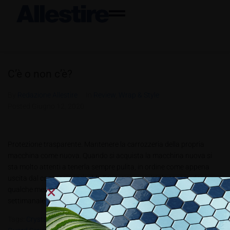
C’è o non c’è?
By
Redazione Allestire
In
Review
,
Wrap & Style
Posted
Giugno 12, 2020
Protezione trasparente. Mantenere la carrozzeria della propria
macchina come nuova. Quando si acquista la macchina nuova si
sta molto attenti a tenerla sempre pulita, in ordine come appena
uscita dal concessionario. Ma l’entusiasmo iniziale spesso dopo
qualche mese svanisce e subentra la pigrizia, quindi dalla pulizia
settimanale si passa alla...
Tags:
Crystal Protect 150
,
INDIGITAL
,
ShieldLam
,
Sirvisual
,
Stone