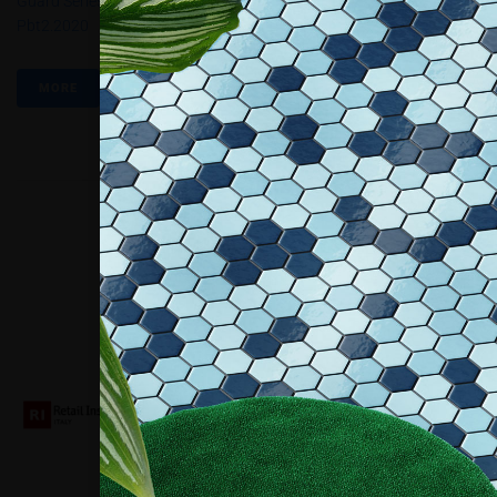
Guard Series
,
Suntek PPF Ultra - Foster T&c Srl
,
Suntektrucut
,
XPEL
Pbt2.2020
MORE
Collaboriamo con