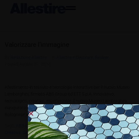
Valorizzare l’immagine
By
Redazione Allestire
In
Allestire e Decorare
,
Review
Posted
Agosto 31, 2016
Allestimento in tessuto e tecnologie interattive per il nuovo Museo
Lamborghini, firmato ABS Group ed ETT S.p.A. Innovativo,
tecnologico, creativo, esperienziale: il nuovo Museo Lamborghini,
inaugurato il 9 giugno presso la storica sede del Toro di Sant’Agata
Bolognese, ripercorre la storia di un mito e lo proietta nel futuro. Il...
Tags:
ABS Group
,
Albero Genealogico
,
ETT S.p.A.
,
Industria Digitale
Creativa
,
Samsung Gear VR
,
Studio Di Architettura Go-Up