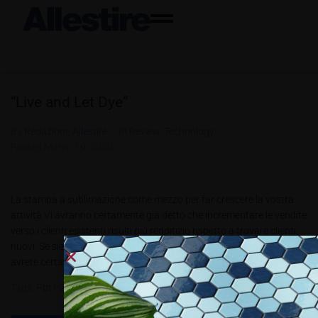
“Live and Let Dye”
By
Redazione Allestire
In
Review
,
Technology
Posted
Marzo 19, 2020
La stampa a sublimazione come mezzo per far crescere la vostra
attività Vi avranno certamente già detto che incrementare le vendite
verso i clienti esistenti risulti più redditizio rispetto a trovare clienti
nuovi. Se siete fornitori di servizi di stampa di grande formato, lo
avrete certamente anche sperimentato. Qui di...
Tags:
Pbt1.2020
,
SAinternational