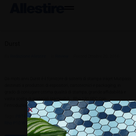
Durst
By
Redazione Allestire
In
Review
Posted
Ottobre 20, 2016
Da molti anni Durst è il fornitore di sistemi di stampa Inkjet Mutipass
destinati a produttori di espositori, cartotecnici e packaging, in
grado di coniugare ottima qualità di stampa, grande affidabilità e
vasta scelta di materiali stampabili. Rho 130 SPC Con
l’introduzione del nuovo sistema Single Pass Rho 130...
Tags:
PBT4.2016
,
Rho 130 SPC
,
Rho P10 200 Versione Corrugated
,
Rho P10 WT