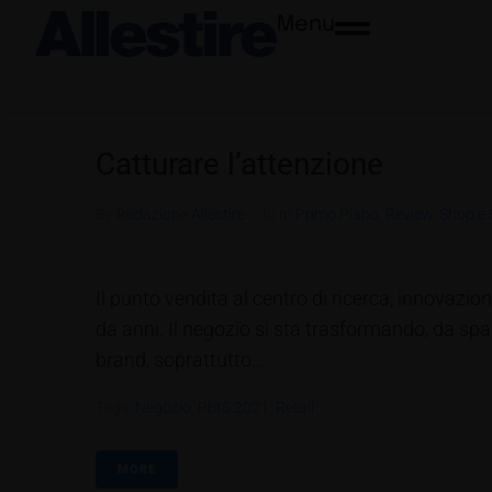
Menu
Catturare l’attenzione
By
Redazione Allestire
In
In Primo Piano
,
Review
,
Shop e
Il punto vendita al centro di ricerca, innovazi
da anni. Il negozio si sta trasformando, da sp
brand, soprattutto...
Tags:
Negozio
,
Pbt5.2021
,
Retail
MORE