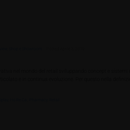
view
,
Shop e Showroom
Posted
Aprile 3, 2019
ativa nel mondo del retail sviluppando concept e sistemi
rticolato e in continua evoluzione. Per questo nella defini
splay
,
Ho.Re.Ca.
,
Pharmacy
,
Retail