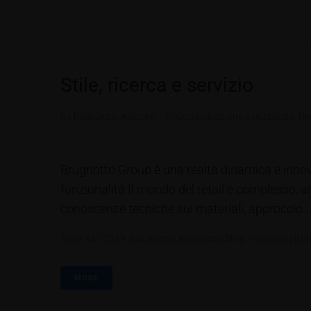
Stile, ricerca e servizio
By
Redazione Allestire
In
Comunicazione e pubblicità
,
Re
Brugnotto Group è una realtà dinamica e innov
funzionalità Il mondo del retail è complesso, a
conoscenze tecniche sui materiali, approccio...
Tags:
All1.2019
,
Brugnotto
,
Brugnotto Shop Interiors
,
Hi Di
MORE