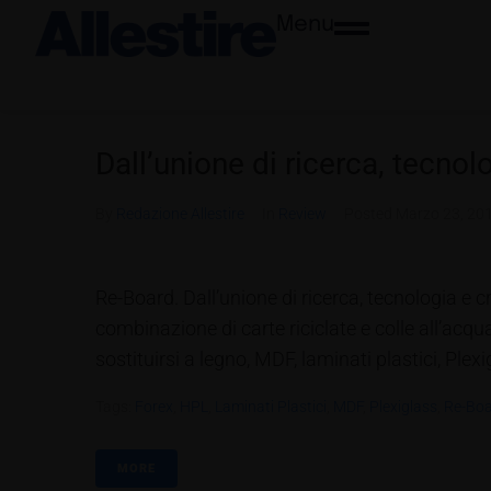
Menu
Dall’unione di ricerca, tecnol
By
Redazione Allestire
In
Review
Posted
Marzo 23, 20
Re-Board. Dall’unione di ricerca, tecnologia e 
combinazione di carte riciclate e colle all’ac
sostituirsi a legno, MDF, laminati plastici, Plexi
Tags:
Forex
,
HPL
,
Laminati Plastici
,
MDF
,
Plexiglass
,
Re-Bo
MORE