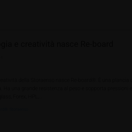
ogia e creatività nasce Re-board
16
creatività della Storaenso nasce Re-board®. È una plancia 
qua. Ha una grande resistenza al peso e sopporta pressioni
glass, Forex, HPL,...
ard®
,
Storaenso