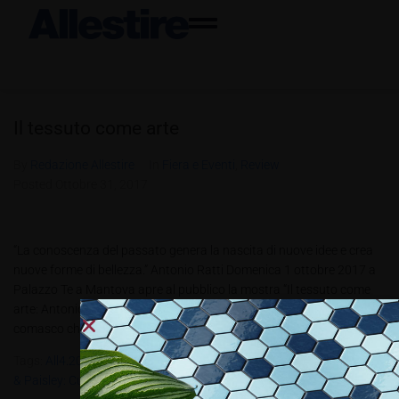
Il tessuto come arte
By
Redazione Allestire
In
Fiera e Eventi
,
Review
Posted
Ottobre 31, 2017
“La conoscenza del passato genera la nascita di nuove idee e crea
nuove forme di bellezza.” Antonio Ratti Domenica 1 ottobre 2017 a
Palazzo Te a Mantova apre al pubblico la mostra “Il tessuto come
arte: Antonio Ratti imprenditore e mecenate”, dedicata all’industriale
comasco che ha realizzato un’impresa e una...
Tags:
All4.2017
,
Antonio Ratti
,
Philippe Rahm
,
Ratti & Paisley
,
Ratti
& Paisley: Cultura Del Cachemire”
,
Roberto Zabban