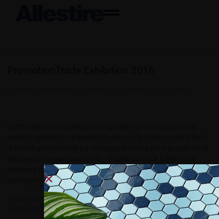
PromotionTrade Exhibition 2016
By
Redazione Allestire
In
Review
Posted
Aprile 12, 2016
La PTE dello scorso gennaio ha registrato un buon successo di
pubblico desideroso di essere informato sulle ultime novità in fatto
di tecnologie e materiali per comunicare Giunta alla sua sedicesima
edizione anche quest’anno PTE – PromotionTrade Exhibition si
conferma come punto di riferimento unico nel panorama
dell’oggettistica pubblicitaria, regalo...
Tags:
Angelo Barzaghi
,
Centro Di Competenza Cherry Consulting
,
PromotionTrade Exhibition