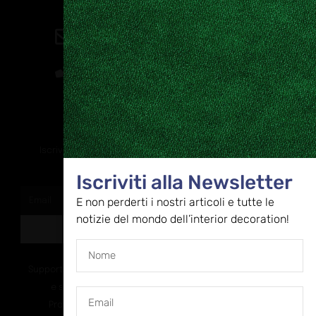
Contatti
direzione@allestire.online
0471 366087
Rimaniamo in contatto
Iscriviti alla nostra newsletter per ricevere tutti gli ultimi
aggiornamenti
Iscriviti alla Newsletter
E non perderti i nostri articoli e tutte le
notizie del mondo dell’interior decoration!
ISCRIVITI
Supportato dalla Provincia di Bolzano con ricerca
e sviluppo Fascicolo n. 71.06.2024.00548
Provvedimento concessivo: decreto del