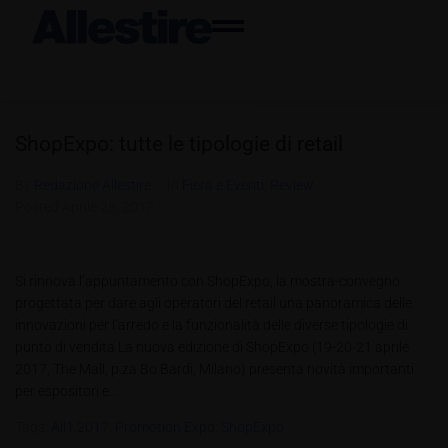
ShopExpo: tutte le tipologie di retail
By
Redazione Allestire
In
Fiera e Eventi
,
Review
Posted
Aprile 28, 2017
Si rinnova l’appuntamento con ShopExpo, la mostra-convegno
progettata per dare agli operatori del retail una panoramica delle
innovazioni per l’arredo e la funzionalità delle diverse tipologie di
punto di vendita La nuova edizione di ShopExpo (19-20-21 aprile
2017, The Mall, p.za Bo Bardi, Milano) presenta novità importanti
per espositori e...
Tags:
All1.2017
,
Promotion Expo
,
ShopExpo