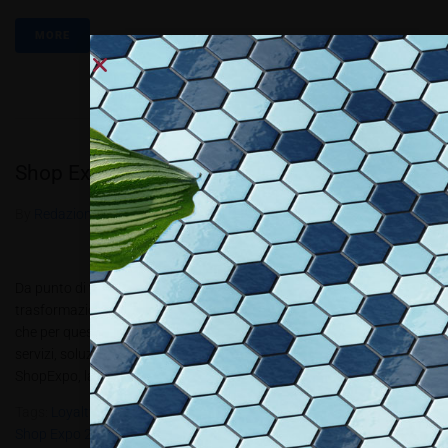
MORE
Shop Expo 2016
By
Redazione Allestire
In
Review
Posted
Aprile 11, 2016
Da punto di vendita a punto di incontro privilegiato: la
trasformazione del retail protagonista alla manifestazione milanese
che per questa edizione sarà negli spazi del The Mall Prodotti,
servizi, soluzioni e idee per tutti i sistemi di retail saranno presenti a
ShopExpo, la nuova edizione della mostra convegno che ha...
Tags:
Loyalty
,
Promotion Expo
,
Promotion Expo Gift&Premium
,
Shop Expo 2016
,
The Mall