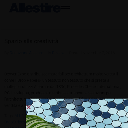
Spazio alla creatività
By
Redazione Allestire
In
Review
Posted
Novembre 7, 2016
Denver Expo distribuisce materiali per architettura molto versatili
come il Drop Paper®, un tessuto non tessuto che si presta a
molteplici utilizzi A partire dal 1896, Procédés Chénel International,
P.C.I., sviluppa, produce e distribuisce innovative soluzioni per
l’architettura d’interni, destinata alle esposizioni, ai musei, ai punti
vendita e all’immenso settore...
Tags:
ALL4.2016
,
Crystal Drop.
,
DropJet
,
DropNet.
,
DropPaper
,
DropStripes
,
Honeycomb Ceiling E Partition
,
Kraft Drop
,
LaserDrop
,