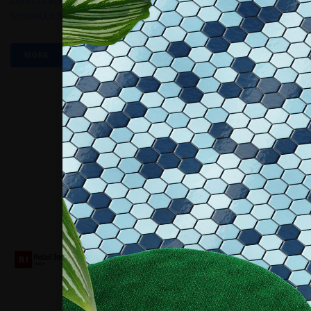
LightColumn
,
Linea Green Line
,
Octavio Amado
,
Pipe&Drop
,
SmokeOut 3D
,
SmokeOut.
,
StrongDrop
MORE
Collaboriamo con