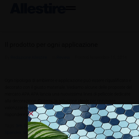
Il prodotto per ogni applicazione
By
Redazione Allestire
In
Review
Posted
Novembre 15, 2016
Ogni tipologia di ambiente e applicazione può essere riqualificato e
decorato con il giusto materiale. Vediamo alcune delle proposte del
mercato APA APA lancia una nuovissima linea di pellicole dedicate
alla decorazione d’interni, la soluzione ideale per rinnovare,
valorizzare e rendere unico il design d’ambienti ed arredi. Per
rispondere ad...
Tags:
3m
,
Grafadhesive
,
Mactac
,
PBT4.2016 Apa
,
Pellicole
,
Ritrama
,
Spandex
,
Wrapping