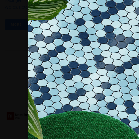
Basinger
,
Lapitec
,
Marcello Mastroianni
,
Maurizio Trevisan
,
Orson
Welles
,
Peter O’Toole
,
Vittorio De Sica
MORE
Collaboriamo con