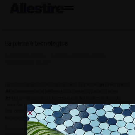
La pietra è tecnologica
By
Redazione Allestire
In
Allestire e Decorare
,
Review
Posted
Gennaio 26, 2016
L'architetto Maurizio Trevisan ha scelto il Lapitec® per l'allestimento
del ristorante esterno dell'Hotel Villa Cipriani di Asolo La storia
dell’Hotel Villa Cipriani attraversa quella dell’Italia e dell’Europa
intera. Qui hanno soggiornato Marcello Mastroianni, Vittorio de
Sica, Orson Welles, Peter O’Toole, Catherine Deneuve e Kim
Basinger; esponenti della nobiltà internazionale come...
Tags:
Catherine Deneuve
,
Italian Pool Award Nel 2014
,
Kim