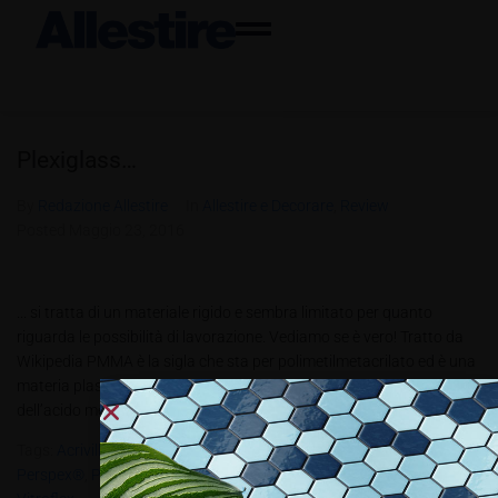
Plexiglass…
By
Redazione Allestire
In
Allestire e Decorare
,
Review
Posted
Maggio 23, 2016
... si tratta di un materiale rigido e sembra limitato per quanto
riguarda le possibilità di lavorazione. Vediamo se è vero! Tratto da
Wikipedia PMMA è la sigla che sta per polimetilmetacrilato ed è una
materia plastica formata da polimeri del metacrilato di metile, estere
dell’acido metacrilico. Il materiale nel...
Tags:
Acrivill
,
Altuglas®.
,
Limacryl
,
Lucite®
,
Oroglas®
,
Perclax
,
Perspex®
,
Plexiglass
,
Resartglass
,
Setacryl®
,
Trend Srl
,
Trespex®
,