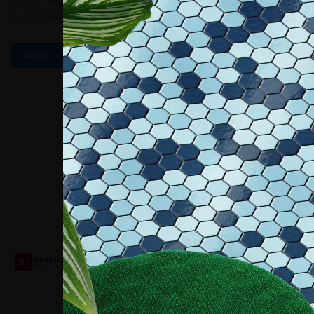
Mactac
,
Night&Day
,
Night&Day E Double Way Vision
,
One Way
Vision
,
Spandex
,
Sxj-0546
MORE
Collaboriamo con