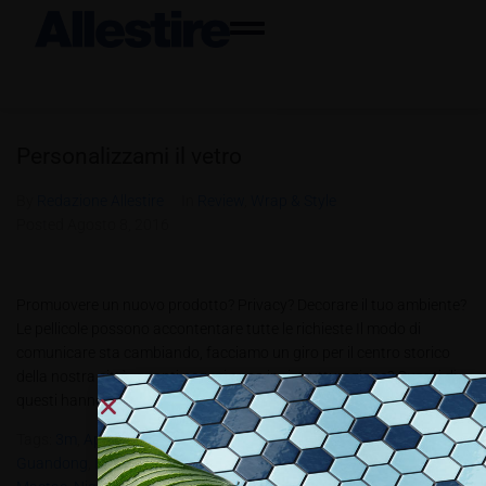
Personalizzami il vetro
By
Redazione Allestire
In
Review
,
Wrap & Style
Posted
Agosto 8, 2016
Promuovere un nuovo prodotto? Privacy? Decorare il tuo ambiente?
Le pellicole possono accontentare tutte le richieste Il modo di
comunicare sta cambiando, facciamo un giro per il centro storico
della nostra città, quanti negozi sono in ristrutturazione? Quanti di
questi hanno una misera vetrina e una sola porticina? Ver amente...
Tags:
3m
,
Apa
,
Double Way Vision
,
FasaraTM
,
FOSTER
,
GlassDecor
,
Guandong
,
Imageperfect
,
IP 2557 Clear Graphics
,
Lintec Graphic
,