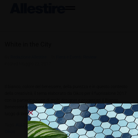
White in the City
By
Redazione Allestire
In
Fiera e Eventi
,
Review
Posted
Maggio 23, 2017
Il bianco, colore del benessere, della purezza e in questo contesto
della creatività, il tema elaborato da Oikos per il fuorisalone 2017
con la partecipazione di molti designer e progettisti Il Bianco
Benessere by Oikos scelta cromatica che genera benessere nel
luogo di lavoro o nella casa in cui trascorriamo...
Tags:
ALL2.2017
,
Bianco Benessere By Oikos
,
Brera Design District
,
Oikos