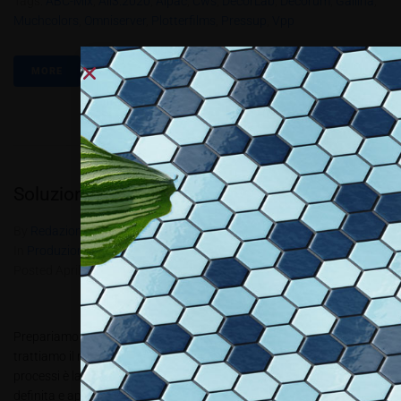
Tags:
ABC-Mix
,
All3.2020
,
Alpac
,
Cws
,
DecorLab
,
Decorum
,
Gallina
,
Muchcolors
,
Omniserver
,
Plotterfilms
,
Pressup
,
Vpp
MORE
Soluzioni pre e post stampa
By
Redazione Allestire
In
Produzione e progettazione
,
Review
,
Technology
Posted
Aprile 8, 2019
Prepariamo il materiale e stampiamo oppure stampiamo e
trattiamo il materiale? Il comune denominatore in entrambi i
processi è la durabilità degli inchiostri! Materiale scelto, grafica
definita e approvata; ci siamo, stampiamo! Wow, fantastico,