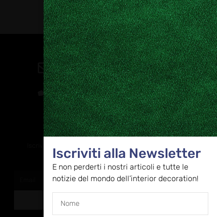
Contatti
direzione@allestire.online
0471 366087
Rimaniamo in contatto
Iscriviti alla nostra newsletter per ricevere tutti gli ultimi
Iscriviti alla Newsletter
aggiornamenti
E non perderti i nostri articoli e tutte le
notizie del mondo dell’interior decoration!
ISCRIVITI