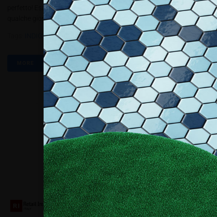
perfetto! Esattamente come lo avevamo immaginato… ma dopo
qualche giorno, o settimana, la brillantezza dei colori...
Tags:
INDIGITAL
,
Muchcolors
,
PBT1.2019
,
Valentimilano
MORE
Collaboriamo con