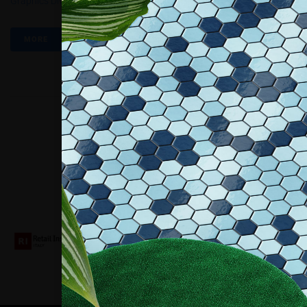
Graphics Division
,
Roberto Vallebona
,
Spandex Italia
MORE
Collaboriamo con