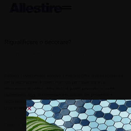
Riqualificare o decorare?
By
Redazione Allestire
In
Review
Posted
Novembre 14, 2016
Pellicola o rivestimento adesivo, il mercato offre diverse possibilità
per la decorazione di interni, non solo per riqualificare La
decorazione di interni, che si tratti di pareti, pavimenti o arredi,
rappresenta oggi un’interessante possibilità per progettisti e
decoratori/applicatori. Tra le diverse soluzioni spiccano
chiaramente i rivestimenti adesivi e le pellicole,...
Tags:
Alessandro Sala
,
APA Spa
,
Giorgio Volpi
,
Grafadhesive
,
Luisa
Petruolo
,
Mactac Italia
,
Mirko Aguanno
,
PBT4.2013
,
Ritrama