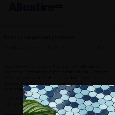
Una ricerca per comprendere
By
Redazione Allestire
In
Review
Posted
Novembre 25, 2016
Segnali sempre più positivi per il mercato: il 61% delle aziende
intervistate ha ottenuto una crescita del fatturato del 12% rispetto
all’anno precedente e il 67% dichiara previsione di chiusura in
ulteriore crescita La crisi sembra ormai un lontano ricordo per le
aziende operanti nel comparto della stampa digitale. Il...
Tags:
All5.2016
,
Massimiliano Pierini
,
Reed Exhibitions Italia
,
Viscom
Italia2016