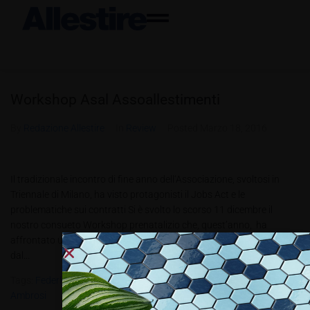
Workshop Asal Assoallestimenti
By
Redazione Allestire
In
Review
Posted
Marzo 18, 2016
Il tradizionale incontro di fine anno dell‘Associazione, svoltosi in
Triennale di Milano, ha visto protagonisti il Jobs Act e le
problematiche sui contratti Si è svolto lo scorso 11 dicembre il
nostro consueto Workshop prenatalizio che, quest’anno, ha
affrontato un tema di grande attualità e cioè le novità introdotte
dal...
Tags:
FederlegnoArredo
,
Jobs Act
,
Maria D’Addiego
,
Tiziana
Ambrosi