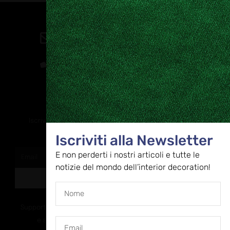
Contatti
direzione@allestire.online
0471 366087
Rimaniamo in contatto
Iscriviti alla nostra newsletter per ricevere tutti gli ultimi
aggiornamenti
Iscriviti alla Newsletter
E non perderti i nostri articoli e tutte le
notizie del mondo dell’interior decoration!
ISCRIVITI
Supportato dalla Provincia di Bolzano con ricerca
e sviluppo Fascicolo n. 71.06.2024.00548