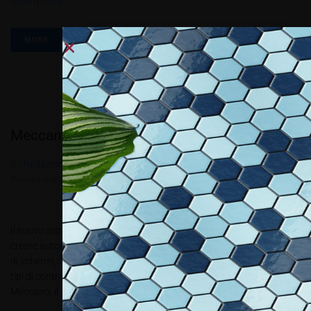
Smartphone
MORE
Meccano – Do It Yourself
By
Redazione Allestire
In
Luce e Ambiente
,
Review
Posted
Agosto 30, 2016
Il nuovo sistema di illuminazione proposto da L&S che permette di
creare autonomamente lampade a LED lineari 5 tipi di profilo, 2 tipi
di schermi, 3 bobine strip LED flessibili con 3 temperature colore, 3
tipi di controller e una gamma di alimentatori diversi: tutto questo è
Meccano, il nuovo...