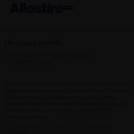
Efficienza è controllo
By
Redazione Allestire
In
Review
,
Technology
Posted
Maggio 26, 2018
L&S rivoluziona la gestione dell’illuminazione con il nuovo sistema di
controllo wireless Smart integrabile con le tecnologie L&S e impianti
già esistenti. Nel panorama delle aziende specializzate nella
produzione di sistemi d’illuminazione L&S è da sempre sinonimo di
innovazione. Dopo aver presentato il nuovo pannello LED K
Concept, L&S stupisce...
Tags:
All1.2018
,
Gestione Luci
,
Illuminazione
,
L&S
,
Mobile
,