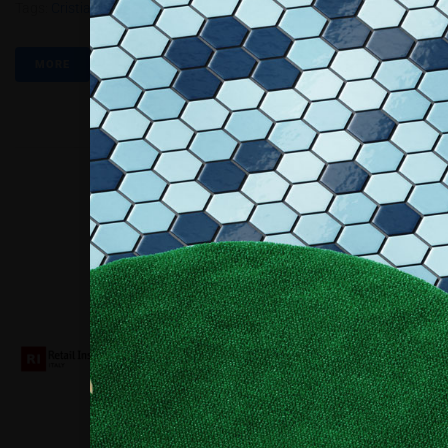
Tags:
Cristiano Falcier
,
Do It Yourself
,
L&S
,
Meccano
MORE
Collaboriamo con