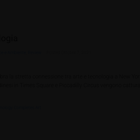
logia
ce e Ambiente
,
Review
Posted
Ottobre 7, 2021
ebra la stretta connessione tra arte e tecnologia a New Yor
nesi in Times Square e Piccadilly Circus vengono catturat
nology Completes Art