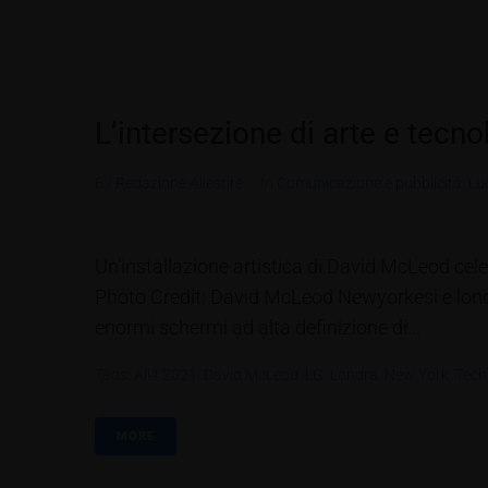
L’intersezione di arte e tecno
By
Redazione Allestire
In
Comunicazione e pubblicità
,
Lu
Un’installazione artistica di David McLeod cel
Photo Credit: David McLeod Newyorkesi e londi
enormi schermi ad alta definizione di...
Tags:
All4.2021
,
David McLeod
,
LG
,
Londra
,
New York
,
Tech
MORE