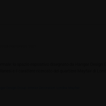
osted
Dicembre 29, 2021
o formale: lo spazio espositivo disegnato da Hangar Design G
milanesi e il carattere ricercato del quartiere Mayfair di Lo
gar Design Group
,
Interior Decoration
,
Londra
,
Mayfair