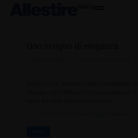
Menu
Uno scrigno di eleganza
By
Redazione Allestire
In
Allestire e Decorare
,
Review
P
Profili sinuosi, materiali pregiati ed equilibri
coniuga i tratti delle architetture residenziali 
icona del lusso italiano su misura e...
Tags:
All6.2021
,
Canali
,
Collezione Peggy Guggenheim
,
Han
MORE