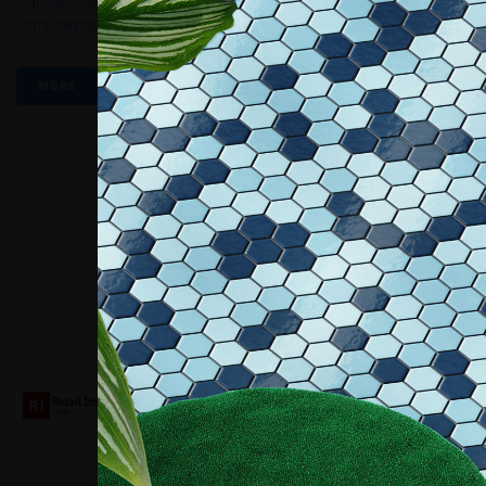
Ligneah®
,
Material Connexion Italia
,
MyMantra Srl
,
Sailmaker Srl
,
Schaudepot
,
XL EXTRALIGHT®
MORE
Collaboriamo con