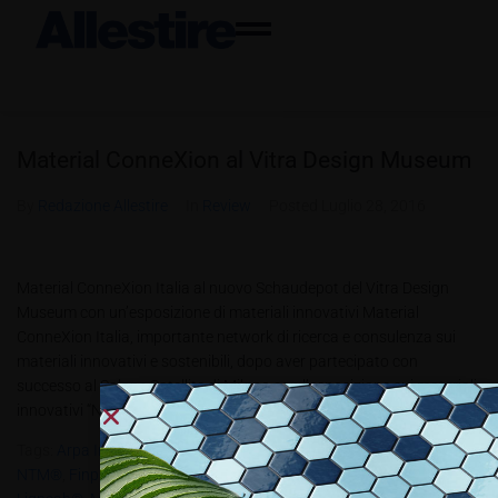
Material ConneXion al Vitra Design Museum
By
Redazione Allestire
In
Review
Posted
Luglio 28, 2016
Material ConneXion Italia al nuovo Schaudepot del Vitra Design
Museum con un’esposizione di materiali innovativi Material
ConneXion Italia, importante network di ricerca e consulenza sui
materiali innovativi e sostenibili, dopo aver partecipato con
successo al Salone Satellite di Milano con l’esposizione sui materiali
innovativi “New Materials New Design” insieme ad...
Tags:
Arpa Industriale SpA
,
Design Museum
,
Directa Plus SpA
,
Fenix
NTM®
,
Finproject SpA
,
Graphene Plus
,
Herzog & De Meuron
,
I-Mesh
,